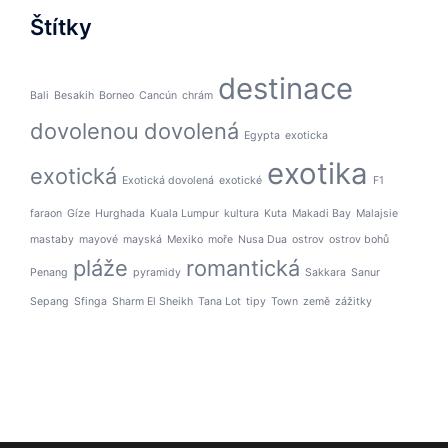
Štítky
destinace
Bali
Besakih
Borneo
Cancún
chrám
dovolenou
dovolená
Egypta
exoticka
exotika
exotická
Exotická dovolená
exotické
F1
faraon
Gíze
Hurghada
Kuala Lumpur
kultura
Kuta
Makadi Bay
Malajsie
mastaby
mayové
mayská
Mexiko
moře
Nusa Dua
ostrov
ostrov bohů
pláže
romantická
Penang
pyramidy
Sakkara
Sanur
Sepang
Sfinga
Sharm El Sheikh
Tana Lot
tipy
Town
země
zážitky