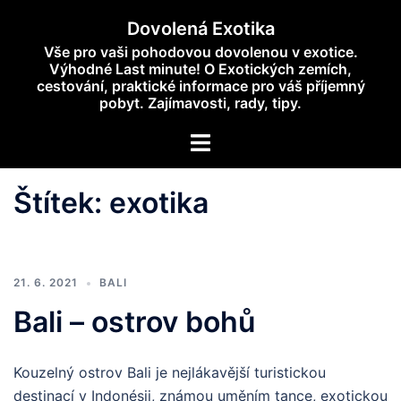
Skip
Dovolená Exotika
to
Vše pro vaši pohodovou dovolenou v exotice.
content
Výhodné Last minute! O Exotických zemích,
cestování, praktické informace pro váš příjemný
pobyt. Zajímavosti, rady, tipy.
Toggle
menu
Štítek:
exotika
21. 6. 2021
BALI
Bali – ostrov bohů
Kouzelný ostrov Bali je nejlákavější turistickou
destinací v Indonésii, známou uměním tance, exotickou