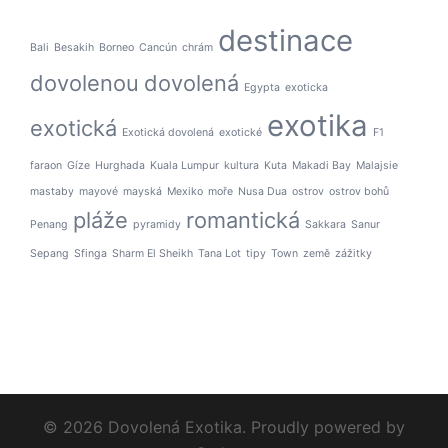
destinace
Bali
Besakih
Borneo
Cancún
chrám
dovolenou
dovolená
Egypta
exoticka
exotika
exotická
Exotická dovolená
exotické
F1
faraon
Gíze
Hurghada
Kuala Lumpur
kultura
Kuta
Makadi Bay
Malajsie
mastaby
mayové
mayská
Mexiko
moře
Nusa Dua
ostrov
ostrov bohů
pláže
romantická
Penang
pyramidy
Sakkara
Sanur
Sepang
Sfinga
Sharm El Sheikh
Tana Lot
tipy
Town
země
zážitky
© 2026 Dovolená Exotika. Proudly powered by