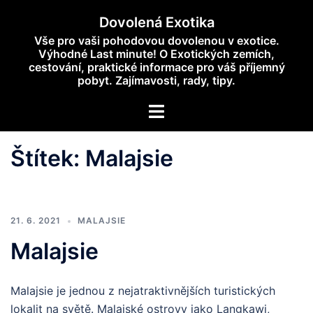
Skip
Dovolená Exotika
to
Vše pro vaši pohodovou dovolenou v exotice.
content
Výhodné Last minute! O Exotických zemích,
cestování, praktické informace pro váš příjemný
pobyt. Zajímavosti, rady, tipy.
Toggle
menu
Štítek:
Malajsie
21. 6. 2021
MALAJSIE
Malajsie
Malajsie je jednou z nejatraktivnějších turistických
lokalit na světě. Malajské ostrovy jako Langkawi,