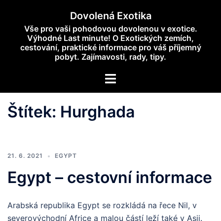
Skip
Dovolená Exotika
to
Vše pro vaši pohodovou dovolenou v exotice.
content
Výhodné Last minute! O Exotických zemích,
cestování, praktické informace pro váš příjemný
pobyt. Zajímavosti, rady, tipy.
Toggle
menu
Štítek:
Hurghada
21. 6. 2021
EGYPT
Egypt – cestovní informace
Arabská republika Egypt se rozkládá na řece Nil, v
severovýchodní Africe a malou částí leží také v Asii.