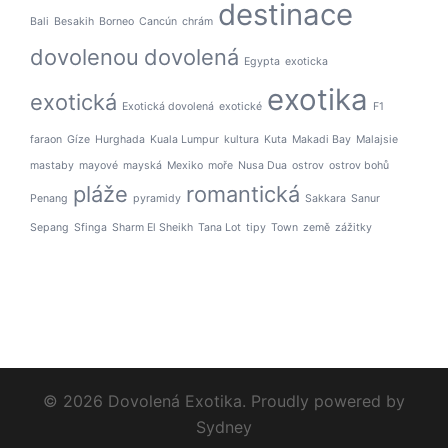
destinace
Bali
Besakih
Borneo
Cancún
chrám
dovolenou
dovolená
Egypta
exoticka
exotika
exotická
Exotická dovolená
exotické
F1
faraon
Gíze
Hurghada
Kuala Lumpur
kultura
Kuta
Makadi Bay
Malajsie
mastaby
mayové
mayská
Mexiko
moře
Nusa Dua
ostrov
ostrov bohů
pláže
romantická
Penang
pyramidy
Sakkara
Sanur
Sepang
Sfinga
Sharm El Sheikh
Tana Lot
tipy
Town
země
zážitky
© 2026 Dovolená Exotika. Proudly powered by
Sydney