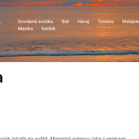
Dovolená exotika
Bali
Havaj
Tunisko
Malajsie
.
Mexiko
Karibik
a
ických lokalit na světě. Malajské ostrovy jako Langkawi,