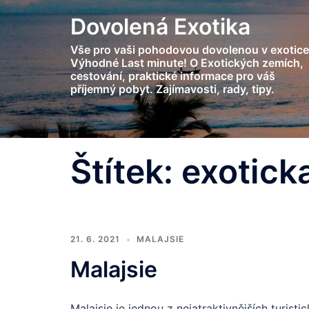
Skip
Dovolená Exotika
to
content
Vše pro vaši pohodovou dovolenou v exotice
Výhodné Last minute! O Exotických zemích,
cestování, praktické informace pro váš
příjemný pobyt. Zajímavosti, rady, tipy.
Štítek:
exotick
21. 6. 2021
MALAJSIE
Malajsie
Malajsie je jednou z nejatraktivnějších turist