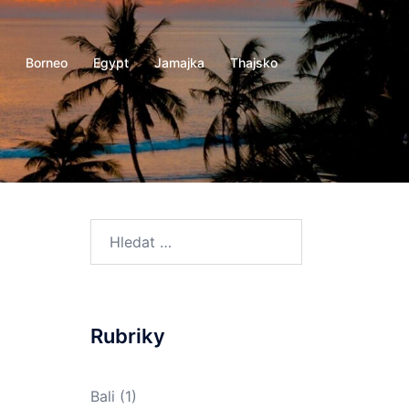
Borneo
Egypt
Jamajka
Thajsko
Vyhledávání
Rubriky
Bali
(1)