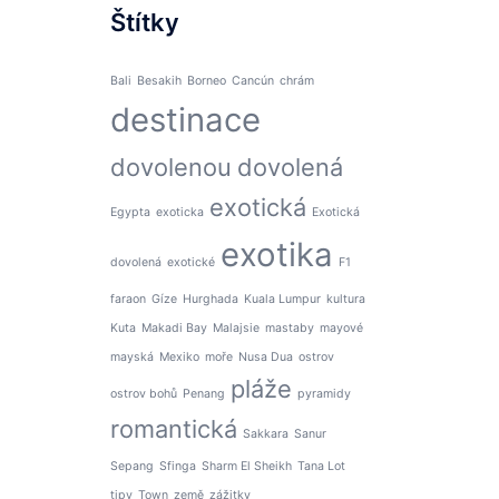
Štítky
Bali
Besakih
Borneo
Cancún
chrám
destinace
dovolenou
dovolená
exotická
Egypta
exoticka
Exotická
exotika
dovolená
exotické
F1
faraon
Gíze
Hurghada
Kuala Lumpur
kultura
Kuta
Makadi Bay
Malajsie
mastaby
mayové
mayská
Mexiko
moře
Nusa Dua
ostrov
pláže
ostrov bohů
Penang
pyramidy
romantická
Sakkara
Sanur
Sepang
Sfinga
Sharm El Sheikh
Tana Lot
tipy
Town
země
zážitky