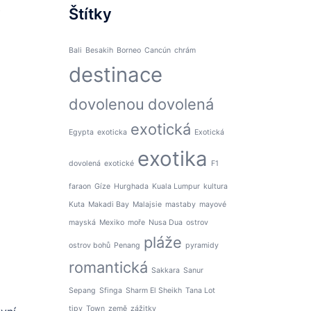
Štítky
Bali
Besakih
Borneo
Cancún
chrám
destinace
dovolenou
dovolená
exotická
Egypta
exoticka
Exotická
exotika
dovolená
exotické
F1
faraon
Gíze
Hurghada
Kuala Lumpur
kultura
Kuta
Makadi Bay
Malajsie
mastaby
mayové
mayská
Mexiko
moře
Nusa Dua
ostrov
pláže
ostrov bohů
Penang
pyramidy
romantická
Sakkara
Sanur
Sepang
Sfinga
Sharm El Sheikh
Tana Lot
tipy
Town
země
zážitky