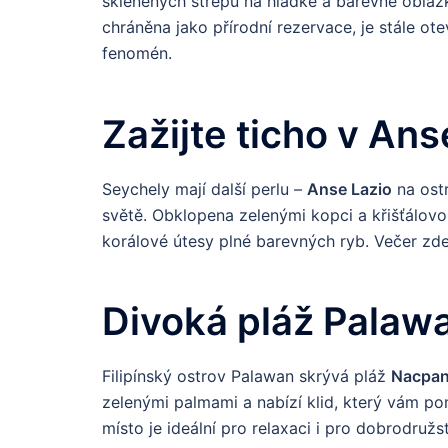
skleněných střepů na hladké a barevné oblázk
chráněna jako přírodní rezervace, je stále ote
fenomén.
Zažijte ticho v Ans
Seychely mají další perlu –
Anse Lazio
na ostr
světě. Obklopena zelenými kopci a křišťálovou
korálové útesy plné barevných ryb. Večer zd
Divoká pláž Palaw
Filipínský ostrov Palawan skrývá pláž
Nacpan
zelenými palmami a nabízí klid, který vám p
místo je ideální pro relaxaci i pro dobrodruž