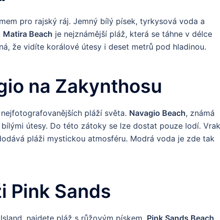
mem pro rajský ráj. Jemný bílý písek, tyrkysová voda a
.
Matira Beach
je nejznámější pláž, která se táhne v délce
á, že vidíte korálové útesy i deset metrů pod hladinou.
gio na Zakynthosu
ejfotografovanějších pláží světa.
Navagio Beach
, známá
bílými útesy. Do této zátoky se lze dostat pouze lodí. Vra
, dodává pláži mystickou atmosféru. Modrá voda je zde tak
i Pink Sands
Island, najdete pláž s růžovým pískem.
Pink Sands Beach