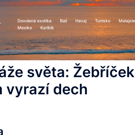
Dovolená exotika
Bali
Havaj
Tunisko
Malajsie
.
Mexiko
Karibik
láže světa: Žebříček
m vyrazí dech
a