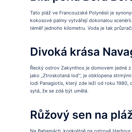
Tato pláž ve Francouzské Polynésii je synony
kokosové palmy vytvářejí dokonalou scenérii
téměř jednoho kilometru. Voda je tak průzračn
Divoká krása Nava
Řecký ostrov Zakynthos je domovem jedné z n
jako „Ztroskotaná loď“, je obklopena strmými 
lodi Panagiotis, který zde leží od roku 1980
sytá, že se zdá být umělá.
Růžový sen na pláž
Na Bahamách, konkrétně na ostrově Harbour 