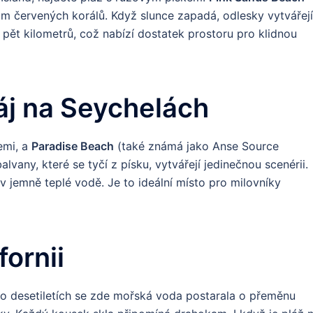
m červených korálů. Když slunce zapadá, odlesky vytvářejí
s pět kilometrů, což nabízí dostatek prostoru pro klidnou
áj na Seychelách
emi, a
Paradise Beach
(také známá jako Anse Source
lvany, které se tyčí z písku, vytvářejí jedinečnou scenérii.
v jemně teplé vodě. Je to ideální místo pro milovníky
fornii
 Po desetiletích se zde mořská voda postarala o přeměnu