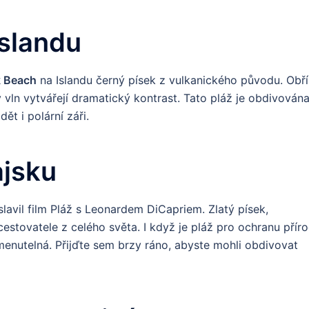
Islandu
k Beach
na Islandu černý písek z vulkanického původu. Obří
ny vln vytvářejí dramatický kontrast. Tato pláž je obdivován
ět i polární záři.
ajsku
lavil film Pláž s Leonardem DiCapriem. Zlatý písek,
stovatele z celého světa. I když je pláž pro ochranu přír
enutelná. Přijďte sem brzy ráno, abyste mohli obdivovat