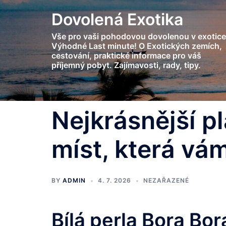
Skip
Dovolená Exotika
to
content
Vše pro vaši pohodovou dovolenou v exotice
Výhodné Last minute! O Exotických zemích,
cestování, praktické informace pro váš
příjemný pobyt. Zajímavosti, rady, tipy.
Nejkrásnější p
míst, která vá
BY
ADMIN
4. 7. 2026
NEZAŘAZENÉ
Bílá perla Bora Bor