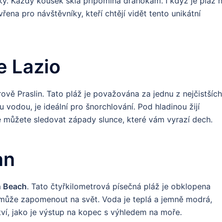
y. Každý kousek skla připomíná drahokam. I když je pláž n
vřena pro návštěvníky, kteří chtějí vidět tento unikátní
e Lazio
ově Praslin. Tato pláž je považována za jednu z nejčistšíc
 vodou, je ideální pro šnorchlování. Pod hladinou žijí
e můžete sledovat západy slunce, které vám vyrazí dech.
an
 Beach
. Tato čtyřkilometrová písečná pláž je obklopena
omůže zapomenout na svět. Voda je teplá a jemně modrá,
ství, jako je výstup na kopec s výhledem na moře.