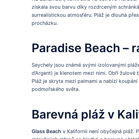
získala svou barvu díky rozdrceným schránká
surrealistickou atmosféru. Pláž je dlouhá pře
procházku.
Paradise Beach – r
Seychely jsou známé svými izolovanými pláž
d’Argent) je klenotem mezi nimi. Obří žulové ba
Pláž je skryta mezi palmami a nabízí koupání 
podmořského světa.
Barevná pláž v Kali
Glass Beach
v Kalifornii není obyčejná pláž.