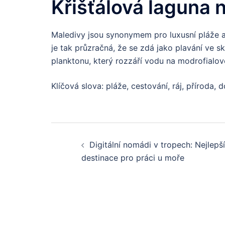
Křišťálová laguna 
Maledivy jsou synonymem pro luxusní pláže 
je tak průzračná, že se zdá jako plavání ve s
planktonu, který rozzáří vodu na modrofialov
Klíčová slova: pláže, cestování, ráj, příroda, 
Post
Digitální nomádi v tropech: Nejlepší
navigation
destinace pro práci u moře