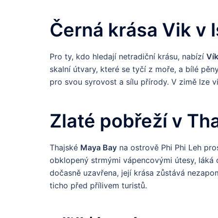
Černá krása Vik v 
Pro ty, kdo hledají netradiční krásu, nabízí
Ví
skalní útvary, které se tyčí z moře, a bílé pě
pro svou syrovost a sílu přírody. V zimě lze vid
Zlaté pobřeží v Th
Thajské
Maya Bay
na ostrově Phi Phi Leh pros
obklopený strmými vápencovými útesy, láká ce
dočasně uzavřena, její krása zůstává nezapom
ticho před přílivem turistů.