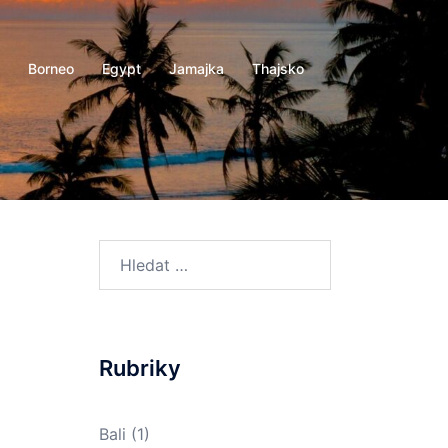
Borneo
Egypt
Jamajka
Thajsko
Vyhledávání
Rubriky
Bali
(1)