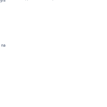
yní
h na