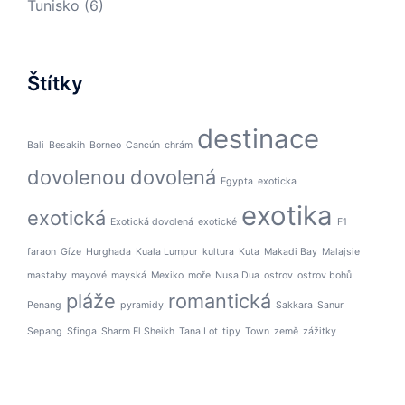
Tunisko
(6)
Štítky
destinace
Bali
Besakih
Borneo
Cancún
chrám
dovolenou
dovolená
Egypta
exoticka
exotika
exotická
Exotická dovolená
exotické
F1
faraon
Gíze
Hurghada
Kuala Lumpur
kultura
Kuta
Makadi Bay
Malajsie
mastaby
mayové
mayská
Mexiko
moře
Nusa Dua
ostrov
ostrov bohů
pláže
romantická
Penang
pyramidy
Sakkara
Sanur
Sepang
Sfinga
Sharm El Sheikh
Tana Lot
tipy
Town
země
zážitky