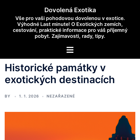
Skip
Dovolená Exotika
to
Vše pro vaši pohodovou dovolenou v exotice.
content
Výhodné Last minute! O Exotických zemích,
cestování, praktické informace pro váš příjemný
pobyt. Zajímavosti, rady, tipy.
Toggle
menu
Historické památky v
exotických destinacích
BY
1. 1. 2026
NEZAŘAZENÉ