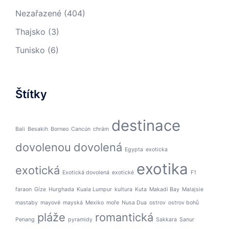
Nezařazené
(404)
Thajsko
(3)
Tunisko
(6)
Štítky
destinace
Bali
Besakih
Borneo
Cancún
chrám
dovolenou
dovolená
Egypta
exoticka
exotika
exotická
Exotická dovolená
exotické
F1
faraon
Gíze
Hurghada
Kuala Lumpur
kultura
Kuta
Makadi Bay
Malajsie
mastaby
mayové
mayská
Mexiko
moře
Nusa Dua
ostrov
ostrov bohů
pláže
romantická
Penang
pyramidy
Sakkara
Sanur