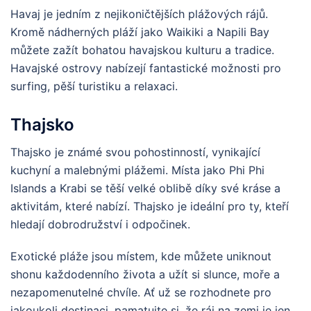
Havaj je jedním z nejikoničtějších plážových rájů.
Kromě nádherných pláží jako Waikiki a Napili Bay
můžete zažít bohatou havajskou kulturu a tradice.
Havajské ostrovy nabízejí fantastické možnosti pro
surfing, pěší turistiku a relaxaci.
Thajsko
Thajsko je známé svou pohostinností, vynikající
kuchyní a malebnými plážemi. Místa jako Phi Phi
Islands a Krabi se těší velké oblibě díky své kráse a
aktivitám, které nabízí. Thajsko je ideální pro ty, kteří
hledají dobrodružství i odpočinek.
Exotické pláže jsou místem, kde můžete uniknout
shonu každodenního života a užít si slunce, moře a
nezapomenutelné chvíle. Ať už se rozhodnete pro
jakoukoli destinaci, pamatujte si, že ráj na zemi je jen