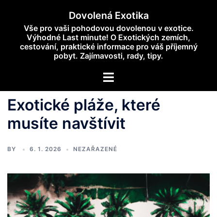
Skip
Dovolená Exotika
to
Vše pro vaši pohodovou dovolenou v exotice.
content
Výhodné Last minute! O Exotických zemích,
cestování, praktické informace pro váš příjemný
pobyt. Zajímavosti, rady, tipy.
Toggle
menu
Exotické pláže, které
musíte navštívit
BY
6. 1. 2026
NEZAŘAZENÉ